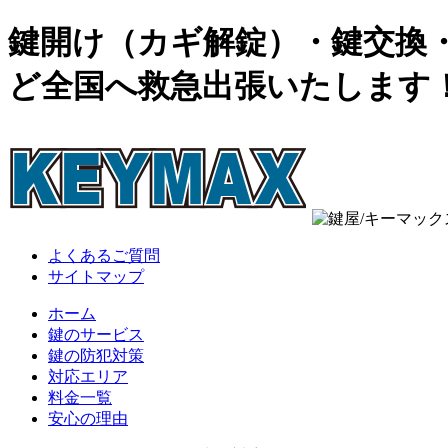
鍵開け（カギ解錠）・鍵交換・
ど全国へ救急出張いたします
よくあるご質問
サイトマップ
ホーム
鍵のサービス
鍵の防犯対策
対応エリア
料金一覧
安心の理由