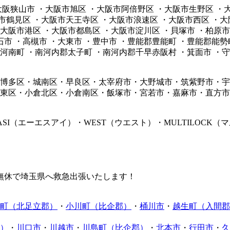
・大阪狭山市 ・大阪市旭区 ・大阪市阿倍野区 ・大阪市生野区 
市鶴見区 ・大阪市天王寺区 ・大阪市浪速区 ・大阪市西区 ・
大阪市港区 ・大阪市都島区 ・大阪市淀川区 ・貝塚市 ・柏原市
高石市 ・高槻市 ・大東市 ・豊中市 ・豊能郡豊能町 ・豊能郡能勢
郡河南町 ・南河内郡太子町 ・南河内郡千早赤阪村 ・箕面市 ・守
博多区・城南区・早良区・太宰府市・大野城市・筑紫野市・宇
東区・小倉北区・小倉南区・飯塚市・宮若市・嘉麻市・直方市
ASI（エーエスアイ）・WEST（ウエスト）・MULTILOCK（
無休で埼玉県へ救急出張いたします！
町（北足立郡）
・
小川町（比企郡）
・
桶川市
・
越生町（入間郡
）
・
川口市
・
川越市
・
川島町（比企郡）
・
北本市
・
行田市
・
久