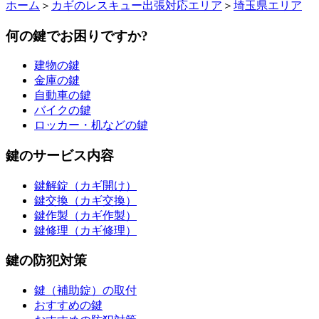
ホーム
＞
カギのレスキュー出張対応エリア
＞
埼玉県エリア
何の鍵でお困りですか?
建物の鍵
金庫の鍵
自動車の鍵
バイクの鍵
ロッカー・机などの鍵
鍵のサービス内容
鍵解錠（カギ開け）
鍵交換（カギ交換）
鍵作製（カギ作製）
鍵修理（カギ修理）
鍵の防犯対策
鍵（補助錠）の取付
おすすめの鍵