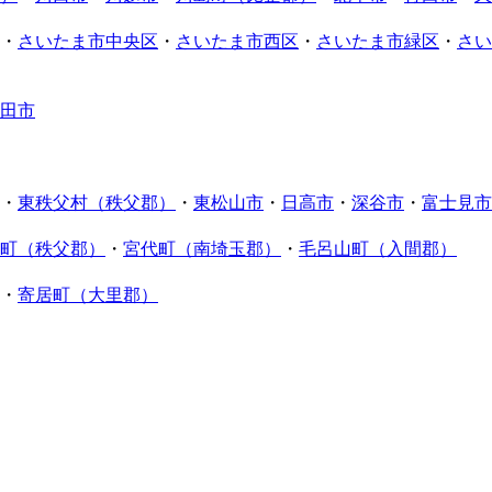
・
さいたま市中央区
・
さいたま市西区
・
さいたま市緑区
・
さい
田市
・
東秩父村（秩父郡）
・
東松山市
・
日高市
・
深谷市
・
富士見市
町（秩父郡）
・
宮代町（南埼玉郡）
・
毛呂山町（入間郡）
・
寄居町（大里郡）