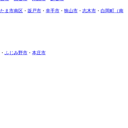
たま市南区
・
坂戸市
・
幸手市
・
狭山市
・
志木市
・
白岡町（南
・
ふじみ野市
・
本庄市