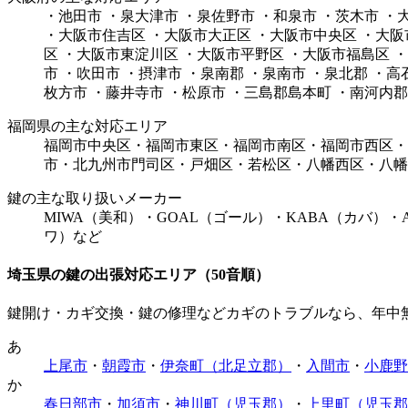
・池田市 ・泉大津市 ・泉佐野市 ・和泉市 ・茨木市 
・大阪市住吉区 ・大阪市大正区 ・大阪市中央区 ・大阪
区 ・大阪市東淀川区 ・大阪市平野区 ・大阪市福島区 ・
市 ・吹田市 ・摂津市 ・泉南郡 ・泉南市 ・泉北郡 ・
枚方市 ・藤井寺市 ・松原市 ・三島郡島本町 ・南河内
福岡県の主な対応エリア
福岡市中央区・福岡市東区・福岡市南区・福岡市西区・
市・北九州市門司区・戸畑区・若松区・八幡西区・八幡
鍵の主な取り扱いメーカー
MIWA（美和）・GOAL（ゴール）・KABA（カバ）・
ワ）など
埼玉県の鍵の出張対応エリア（50音順）
鍵開け・カギ交換・鍵の修理などカギのトラブルなら、年中
あ
上尾市
・
朝霞市
・
伊奈町（北足立郡）
・
入間市
・
小鹿野
か
春日部市
・
加須市
・
神川町（児玉郡）
・
上里町（児玉郡