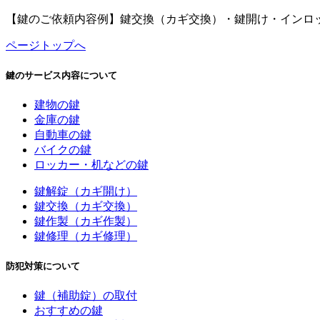
【鍵のご依頼内容例】鍵交換（カギ交換）・鍵開け・インロ
ページトップへ
鍵のサービス内容について
建物の鍵
金庫の鍵
自動車の鍵
バイクの鍵
ロッカー・机などの鍵
鍵解錠（カギ開け）
鍵交換（カギ交換）
鍵作製（カギ作製）
鍵修理（カギ修理）
防犯対策について
鍵（補助錠）の取付
おすすめの鍵