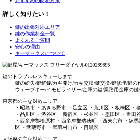
おすすめの防犯対策
詳しく知りたい！
鍵の出張対応エリア
鍵の作業料金一覧
よくあるご質問
安心の理由
キーマックスについて
鍵のトラブルレスキューします
鍵の紛失/鍵解錠/カギ開け/カギ交換/鍵交換/鍵修理/鍵
ウェーブキー/イモビライザー/金庫の鍵/業務用金庫の鍵
東京都の主な対応エリア
・昭島市 ・あきる野市 ・足立区 ・荒川区 ・板橋区 ・
・品川区 ・渋谷区 ・新宿区 ・杉並区 ・墨田区 ・世田
・西多摩郡檜原村 ・西多摩郡瑞穂町 ・西東京市 ・練馬区
区 ・武蔵野市 ・武蔵村山市 ・目黒区
大阪府の主な対応エリア