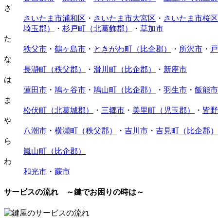
さ
さいたま市浦和区
・
さいたま市大宮区
・
さいたま市桜区
埼玉郡）
・
杉戸町（北葛飾郡）
・
草加市
た
秩父市
・
鶴ヶ島市
・
ときがわ町（比企郡）
・
所沢市
・
戸
な
長瀞町（秩父郡）
・
滑川町（比企郡）
・
新座市
は
蓮田市
・
鳩ヶ谷市
・
鳩山町（比企郡）
・
羽生市
・
飯能市
ま
松伏町（北葛城郡）
・
三郷市
・
美里町（児玉郡）
・
皆野
や
八潮市
・
横瀬町（秩父郡）
・
吉川市
・
吉見町（比企郡）
ら
嵐山町（比企郡）
わ
和光市
・
蕨市
サービスの流れ ～鍵でお困りの時は～